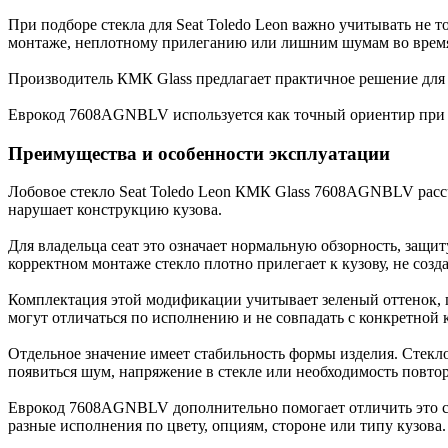
При подборе стекла для Seat Toledo Leon важно учитывать не 
монтаже, неплотному прилеганию или лишним шумам во врем
Производитель КМК Glass предлагает практичное решение для 
Еврокод 7608AGNBLV используется как точный ориентир при по
Преимущества и особенности эксплуатации
Лобовое стекло Seat Toledo Leon КМК Glass 7608AGNBLV рассч
нарушает конструкцию кузова.
Для владельца сеат это означает нормальную обзорность, защит
корректном монтаже стекло плотно прилегает к кузову, не созд
Комплектация этой модификации учитывает зеленый оттенок, г
могут отличаться по исполнению и не совпадать с конкретной
Отдельное значение имеет стабильность формы изделия. Стекл
появиться шум, напряжение в стекле или необходимость повто
Еврокод 7608AGNBLV дополнительно помогает отличить это стек
разные исполнения по цвету, опциям, стороне или типу кузова.