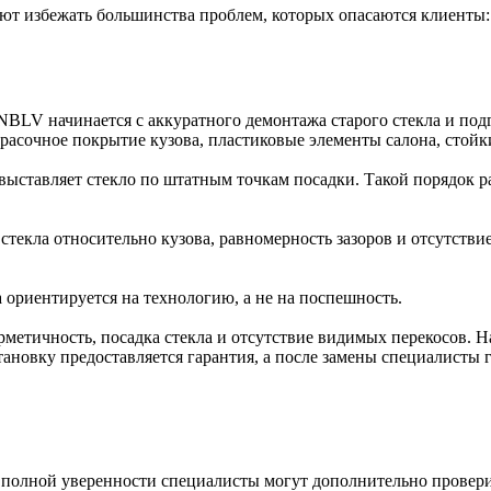
т избежать большинства проблем, которых опасаются клиенты: п
BLV начинается с аккуратного демонтажа старого стекла и подг
асочное покрытие кузова, пластиковые элементы салона, стойк
 выставляет стекло по штатным точкам посадки. Такой порядок 
 стекла относительно кузова, равномерность зазоров и отсутств
а ориентируется на технологию, а не на поспешность.
рметичность, посадка стекла и отсутствие видимых перекосов. Н
тановку предоставляется гарантия, а после замены специалисты 
я полной уверенности специалисты могут дополнительно провер