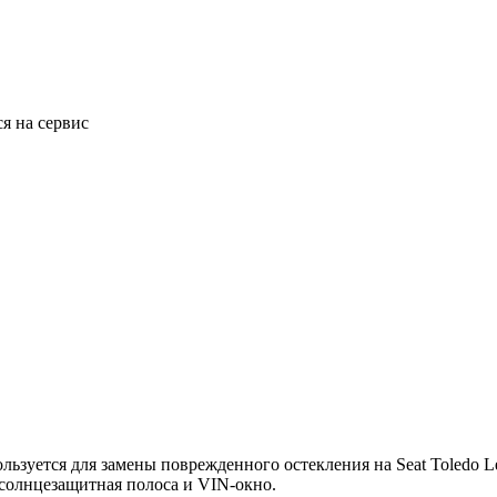
ся на сервис
ьзуется для замены поврежденного остекления на Seat Toledo L
солнцезащитная полоса и VIN-окно.