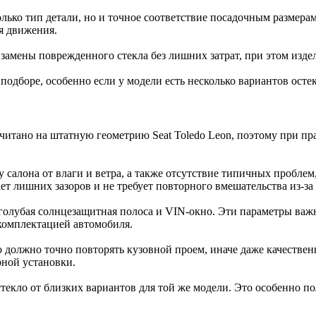
только тип детали, но и точное соответствие посадочным разме
я движения.
замены поврежденного стекла без лишних затрат, при этом изд
дборе, особенно если у модели есть несколько вариантов осте
итано на штатную геометрию Seat Toledo Leon, поэтому при пра
у салона от влаги и ветра, а также отсутствие типичных пробле
ает лишних зазоров и не требует повторного вмешательства из-за
олубая солнцезащитная полоса и VIN-окно. Эти параметры важн
 комплектацией автомобиля.
о должно точно повторять кузовной проем, иначе даже качестве
рной установки.
ло от близких вариантов для той же модели. Это особенно поле