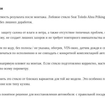
ии
емость результата после монтажа. Лобовое стекло Seat Toledo Altea Pilk
 без лишних доработок.
, защиту салона от влаги и ветра, а также отсутствие типичных проблем
ву, не создает лишних зазоров и не требует повторного вмешательства и
по коду, без полосы / не указана, обогрев, VIN-окно, датчик дождя и 
личаться по исполнению и не совпадать с конкретной комплектацией авт
напрямую влияют на монтаж. Если стекло подготовлено корректно, масте
по всему периметру.
 это стекло от близких вариантов для той же модели. Это особенно пол
оне или типу кузова.
, а понятное решение для восстановления автомобиля: с правильной поса