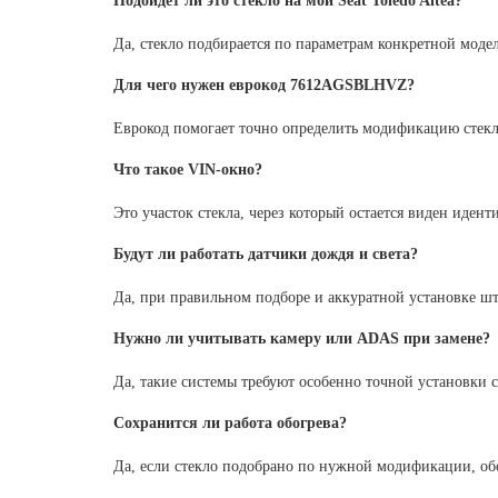
Подойдет ли это стекло на мой Seat Toledo Altea?
Да, стекло подбирается по параметрам конкретной мод
Для чего нужен еврокод 7612AGSBLHVZ?
Еврокод помогает точно определить модификацию стекла
Что такое VIN-окно?
Это участок стекла, через который остается виден иде
Будут ли работать датчики дождя и света?
Да, при правильном подборе и аккуратной установке шт
Нужно ли учитывать камеру или ADAS при замене?
Да, такие системы требуют особенно точной установки 
Сохранится ли работа обогрева?
Да, если стекло подобрано по нужной модификации, обо