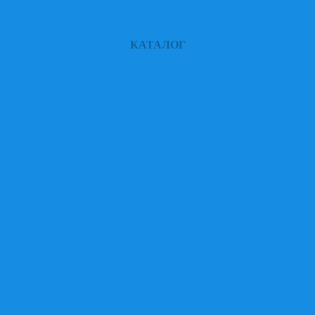
Наши работы
Контакты
КАТАЛОГ
ACURA
ALFA ROMEO
AUDI
BEDFORD
BENTLEY
BMW
CADILLAC
CHERY
CHEVROLET
CHRYSLER
CITROEN
DAEWOO
DAF
DAIHATSU
DATSUN
DODGE
FERRARI
FIAT
FORD
GEELY
GMC
GREATWALL
HONDA
HUMMER
HYUNDAI