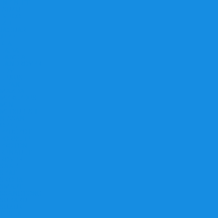
INFINITY
ISUZU
IVECO
IZH
JAGUAR
JEEP
KIA
LADA
LANCIA
LANDROVER
LDV
LEXUS
LIFAN
MAZDA
MERCEDES
MINI
MITSUBISHI
NISSAN
OPEL
PEUGEOT
PORSCHE
PROTON
RENAULT
ROVER
SAAB
SEAT
SKODA
SMART
SSANGYONG
SUBARU
SUZUKI
TESLA