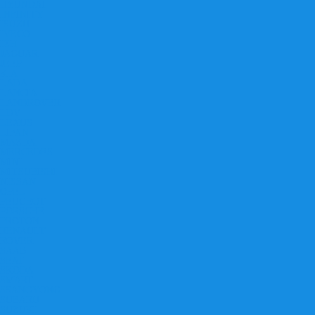
HYUNDAI
INFINITY
ISUZU
IVECO
IZH
JAGUAR
JEEP
KIA
LADA
LANCIA
LANDROVER
LDV
LEXUS
LIFAN
MAZDA
MERCEDES
MINI
MITSUBISHI
NISSAN
OPEL
PEUGEOT
PORSCHE
PROTON
RENAULT
ROVER
SAAB
SEAT
SKODA
SMART
SSANGYONG
SUBARU
SUZUKI