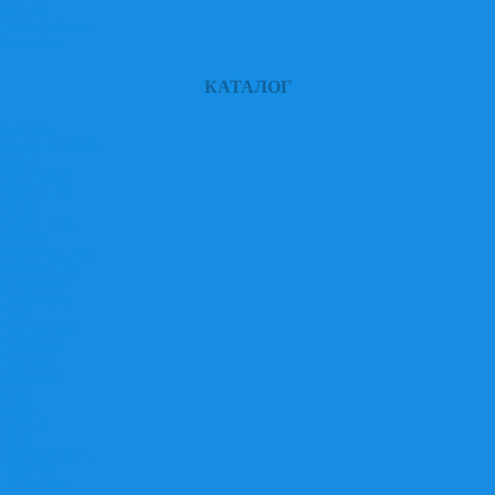
Услуги
Наши работы
Контакты
КАТАЛОГ
ACURA
ALFA ROMEO
AUDI
BEDFORD
BENTLEY
BMW
CADILLAC
CHERY
CHEVROLET
CHRYSLER
CITROEN
DAEWOO
DAF
DAIHATSU
DATSUN
DODGE
FERRARI
FIAT
FORD
GEELY
GMC
GREATWALL
HONDA
HUMMER