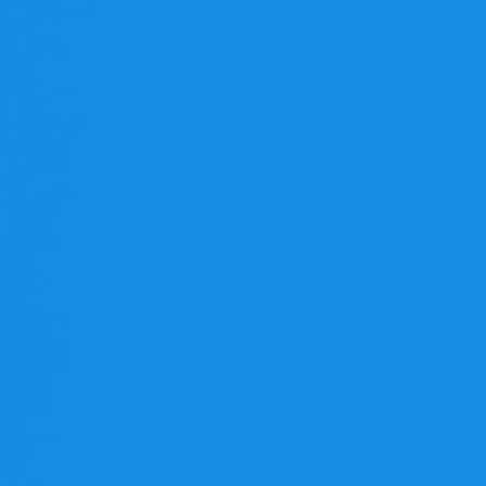
ALFA ROMEO
AUDI
BEDFORD
BENTLEY
BMW
CADILLAC
CHERY
CHEVROLET
CHRYSLER
CITROEN
DAEWOO
DAF
DAIHATSU
DATSUN
DODGE
FERRARI
FIAT
FORD
GEELY
GMC
GREATWALL
HONDA
HUMMER
HYUNDAI
INFINITY
ISUZU
IVECO
IZH
JAGUAR
JEEP
KIA
LADA