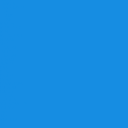
LANCIA
LANDROVER
LDV
LEXUS
LIFAN
MAZDA
MERCEDES
MINI
MITSUBISHI
NISSAN
OPEL
PEUGEOT
PORSCHE
PROTON
RENAULT
ROVER
SAAB
SEAT
SKODA
SMART
SSANGYONG
SUBARU
SUZUKI
TESLA
TOYOTA
VOLKSWAGEN
VOLVO
ГАЗ
ЗАЗ
МОСКВИЧ
УАЗ