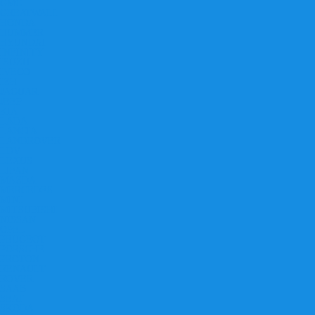
GMC
GREATWALL
HONDA
HUMMER
HYUNDAI
INFINITY
ISUZU
IVECO
IZH
JAGUAR
JEEP
KIA
LADA
LANCIA
LANDROVER
LDV
LEXUS
LIFAN
MAZDA
MERCEDES
MINI
MITSUBISHI
NISSAN
OPEL
PEUGEOT
PORSCHE
PROTON
RENAULT
ROVER
SAAB
SEAT
SKODA