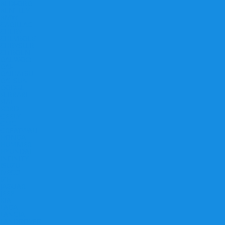
BEDFORD
BENTLEY
BMW
CADILLAC
CHERY
CHEVROLET
CHRYSLER
CITROEN
DAEWOO
DAF
DAIHATSU
DATSUN
DODGE
FERRARI
FIAT
FORD
GEELY
GMC
GREATWALL
HONDA
HUMMER
HYUNDAI
INFINITY
ISUZU
IVECO
IZH
JAGUAR
JEEP
KIA
LADA
LANCIA
LANDROVER