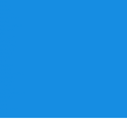
LDV
LEXUS
LIFAN
MAZDA
MERCEDES
MINI
MITSUBISHI
NISSAN
OPEL
PEUGEOT
PORSCHE
PROTON
RENAULT
ROVER
SAAB
SEAT
SKODA
SMART
SSANGYONG
SUBARU
SUZUKI
TESLA
TOYOTA
VOLKSWAGEN
VOLVO
ГАЗ
ЗАЗ
МОСКВИЧ
УАЗ