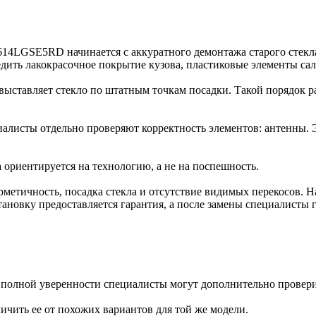
it 7614LGSE5RD начинается с аккуратного демонтажа старого стек
ить лакокрасочное покрытие кузова, пластиковые элементы сал
 выставляет стекло по штатным точкам посадки. Такой порядок 
иалисты отдельно проверяют корректность элементов: антенны.
а ориентируется на технологию, а не на поспешность.
рметичность, посадка стекла и отсутствие видимых перекосов. Н
тановку предоставляется гарантия, а после замены специалисты 
я полной уверенности специалисты могут дополнительно провер
ичить ее от похожих вариантов для той же модели.