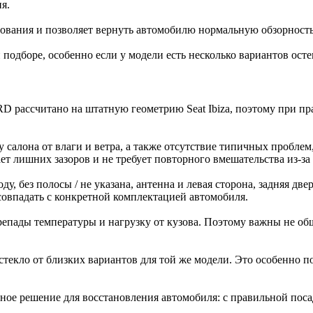
я.
ьзования и позволяет вернуть автомобилю нормальную обзорност
одборе, особенно если у модели есть несколько вариантов осте
E5RD рассчитано на штатную геометрию Seat Ibiza, поэтому при п
у салона от влаги и ветра, а также отсутствие типичных пробле
ает лишних зазоров и не требует повторного вмешательства из-за
, без полосы / не указана, антенна и левая сторона, задняя две
совпадать с конкретной комплектацией автомобиля.
епады температуры и нагрузку от кузова. Поэтому важны не общ
кло от близких вариантов для той же модели. Это особенно пол
ятное решение для восстановления автомобиля: с правильной пос