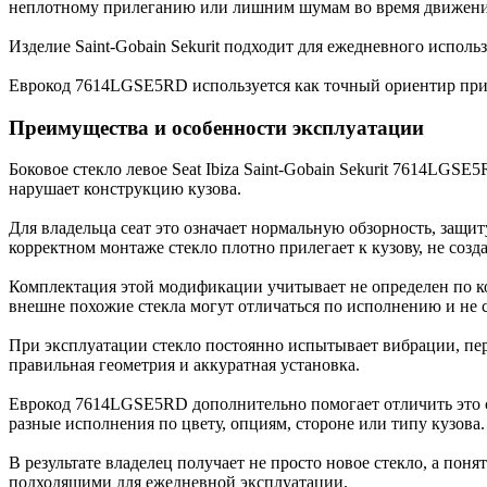
неплотному прилеганию или лишним шумам во время движени
Изделие Saint-Gobain Sekurit подходит для ежедневного испол
Еврокод 7614LGSE5RD используется как точный ориентир при п
Преимущества и особенности эксплуатации
Боковое стекло левое Seat Ibiza Saint-Gobain Sekurit 7614LGS
нарушает конструкцию кузова.
Для владельца сеат это означает нормальную обзорность, защит
корректном монтаже стекло плотно прилегает к кузову, не созд
Комплектация этой модификации учитывает не определен по коду
внешне похожие стекла могут отличаться по исполнению и не 
При эксплуатации стекло постоянно испытывает вибрации, пер
правильная геометрия и аккуратная установка.
Еврокод 7614LGSE5RD дополнительно помогает отличить это сте
разные исполнения по цвету, опциям, стороне или типу кузова.
В результате владелец получает не просто новое стекло, а пон
подходящими для ежедневной эксплуатации.