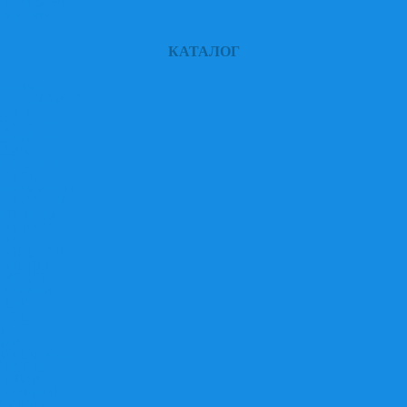
Наши работы
Контакты
КАТАЛОГ
ACURA
ALFA ROMEO
AUDI
BEDFORD
BENTLEY
BMW
CADILLAC
CHERY
CHEVROLET
CHRYSLER
CITROEN
DAEWOO
DAF
DAIHATSU
DATSUN
DODGE
FERRARI
FIAT
FORD
GEELY
GMC
GREATWALL
HONDA
HUMMER
HYUNDAI
INFINITY