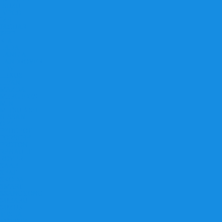
ISUZU
IVECO
IZH
JAGUAR
JEEP
KIA
LADA
LANCIA
LANDROVER
LDV
LEXUS
LIFAN
MAZDA
MERCEDES
MINI
MITSUBISHI
NISSAN
OPEL
PEUGEOT
PORSCHE
PROTON
RENAULT
ROVER
SAAB
SEAT
SKODA
SMART
SSANGYONG
SUBARU
SUZUKI
TESLA
TOYOTA