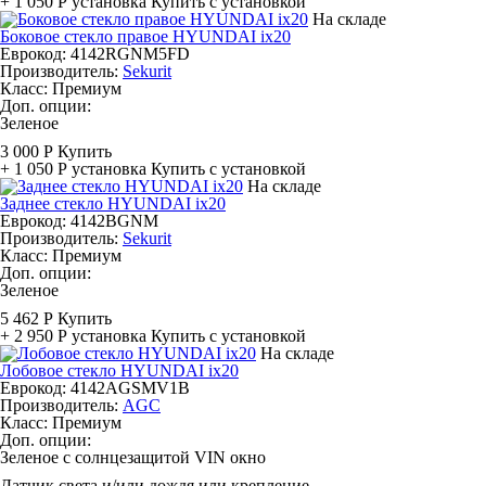
+ 1 050 Р
установка
Купить с установкой
На складе
Боковое стекло правое HYUNDAI ix20
Еврокод: 4142RGNM5FD
Производитель:
Sekurit
Класс:
Премиум
Доп. опции:
Зеленое
3 000 Р
Купить
+ 1 050 Р
установка
Купить с установкой
На складе
Заднее стекло HYUNDAI ix20
Еврокод: 4142BGNM
Производитель:
Sekurit
Класс:
Премиум
Доп. опции:
Зеленое
5 462 Р
Купить
+ 2 950 Р
установка
Купить с установкой
На складе
Лобовое стекло HYUNDAI ix20
Еврокод: 4142AGSMV1B
Производитель:
AGC
Класс:
Премиум
Доп. опции:
Зеленое с солнцезащитой
VIN окно
Датчик света и/или дождя или крепление