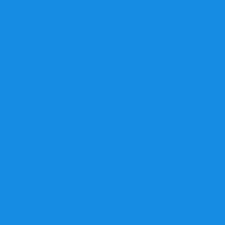
IVECO
IZH
JAGUAR
JEEP
KIA
LADA
LANCIA
LANDROVER
LDV
LEXUS
LIFAN
MAZDA
MERCEDES
MINI
MITSUBISHI
NISSAN
OPEL
PEUGEOT
PORSCHE
PROTON
RENAULT
ROVER
SAAB
SEAT
SKODA
SMART
SSANGYONG
SUBARU
SUZUKI
TESLA
TOYOTA
VOLKSWAGEN