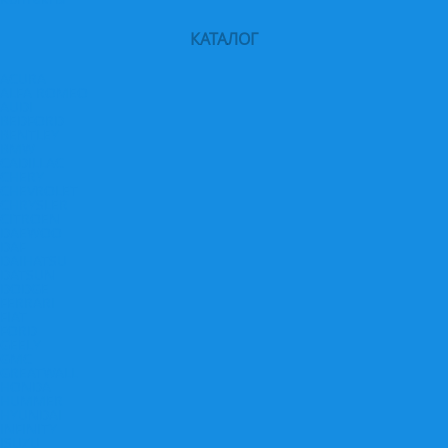
КАТАЛОГ
ACURA
ALFA ROMEO
AUDI
BEDFORD
BENTLEY
BMW
CADILLAC
CHERY
CHEVROLET
CHRYSLER
CITROEN
DAEWOO
DAF
DAIHATSU
DATSUN
DODGE
FERRARI
FIAT
FORD
GEELY
GMC
GREATWALL
HONDA
HUMMER
HYUNDAI
INFINITY
ISUZU