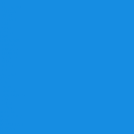
DAF
DAIHATSU
DATSUN
DODGE
FERRARI
FIAT
FORD
GEELY
GMC
GREATWALL
HONDA
HUMMER
HYUNDAI
INFINITY
ISUZU
IVECO
IZH
JAGUAR
JEEP
KIA
LADA
LANCIA
LANDROVER
LDV
LEXUS
LIFAN
MAZDA
MERCEDES
MINI
MITSUBISHI
NISSAN
OPEL