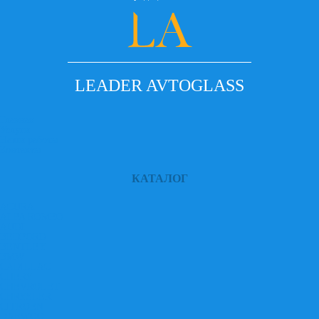
LEADER AVTOGLASS
Главная
Услуги
Наши работы
Контакты
КАТАЛОГ
ACURA
ALFA ROMEO
AUDI
BEDFORD
BENTLEY
BMW
CADILLAC
CHERY
CHEVROLET
CHRYSLER
CITROEN
DAEWOO