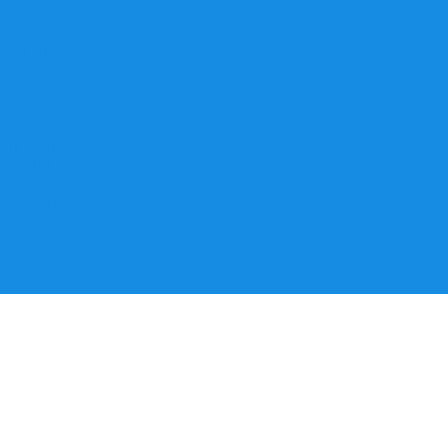
PEUGEOT
PORSCHE
PROTON
RENAULT
ROVER
SAAB
SEAT
SKODA
SMART
SSANGYONG
SUBARU
SUZUKI
TESLA
TOYOTA
VOLKSWAGEN
VOLVO
ГАЗ
ЗАЗ
МОСКВИЧ
УАЗ