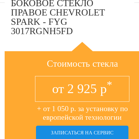
БОКОВОЕ СТЕКЛО
ПРАВОЕ CHEVROLET
SPARK - FYG
3017RGNH5FD
Стоимость стекла
*
от
2 925
р
+ от 1 050 р. за установку по
европейской технологии
ЗАПИСАТЬСЯ НА СЕРВИС