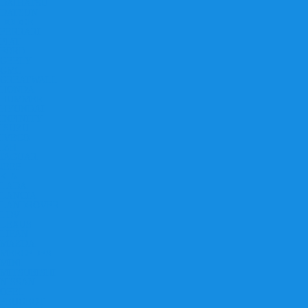
DAIHATSU
DATSUN
DODGE
FERRARI
FIAT
FORD
GEELY
GMC
GREATWALL
HONDA
HUMMER
HYUNDAI
INFINITY
ISUZU
IVECO
IZH
JAGUAR
JEEP
KIA
LADA
LANCIA
LANDROVER
LDV
LEXUS
LIFAN
MAZDA
MERCEDES
MINI
MITSUBISHI
NISSAN
OPEL
PEUGEOT