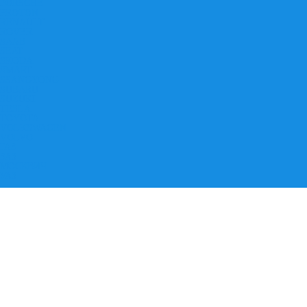
PORSCHE
PROTON
RENAULT
ROVER
SAAB
SEAT
SKODA
SMART
SSANGYONG
SUBARU
SUZUKI
TESLA
TOYOTA
VOLKSWAGEN
VOLVO
ГАЗ
ЗАЗ
МОСКВИЧ
УАЗ