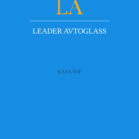
LEADER AVTOGLASS
Главная
Услуги
Наши работы
Контакты
КАТАЛОГ
ACURA
ALFA ROMEO
AUDI
BEDFORD
BENTLEY
BMW
CADILLAC
CHERY
CHEVROLET
CHRYSLER
CITROEN
DAEWOO
DAF