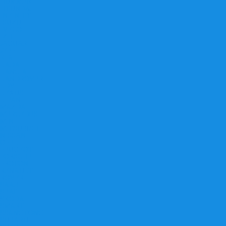
HUMMER
HYUNDAI
INFINITY
ISUZU
IVECO
IZH
JAGUAR
JEEP
KIA
LADA
LANCIA
LANDROVER
LDV
LEXUS
LIFAN
MAZDA
MERCEDES
MINI
MITSUBISHI
NISSAN
OPEL
PEUGEOT
PORSCHE
PROTON
RENAULT
ROVER
SAAB
SEAT
SKODA
SMART
SSANGYONG
SUBARU