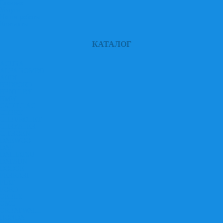
Главная
Услуги
Наши работы
Контакты
КАТАЛОГ
ACURA
ALFA ROMEO
AUDI
BEDFORD
BENTLEY
BMW
CADILLAC
CHERY
CHEVROLET
CHRYSLER
CITROEN
DAEWOO
DAF
DAIHATSU
DATSUN
DODGE
FERRARI
FIAT
FORD
GEELY
GMC
GREATWALL
HONDA