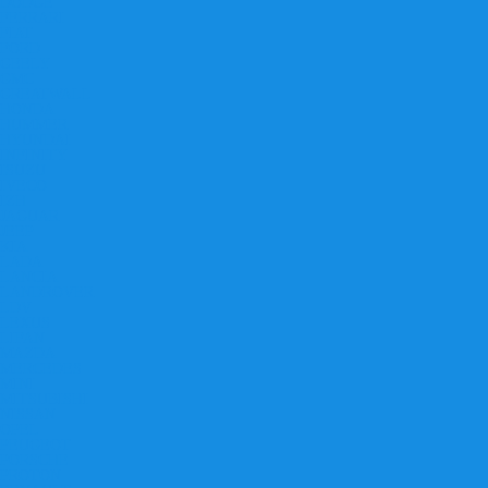
DODGE
FERRARI
FIAT
FORD
GEELY
GMC
GREATWALL
HONDA
HUMMER
HYUNDAI
INFINITY
ISUZU
IVECO
IZH
JAGUAR
JEEP
KIA
LADA
LANCIA
LANDROVER
LDV
LEXUS
LIFAN
MAZDA
MERCEDES
MINI
MITSUBISHI
NISSAN
OPEL
PEUGEOT
PORSCHE
PROTON