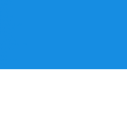
RENAULT
ROVER
SAAB
SEAT
SKODA
SMART
SSANGYONG
SUBARU
SUZUKI
TESLA
TOYOTA
VOLKSWAGEN
VOLVO
ГАЗ
ЗАЗ
МОСКВИЧ
УАЗ