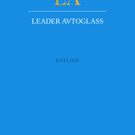
LEADER AVTOGLASS
Главная
Услуги
Наши работы
Контакты
КАТАЛОГ
ACURA
ALFA ROMEO
AUDI
BEDFORD
BENTLEY
BMW
CADILLAC
CHERY
CHEVROLET
CHRYSLER
CITROEN
DAEWOO
DAF
DAIHATSU
DATSUN