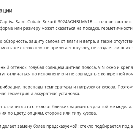
тации
Captiva Saint-Gobain Sekurit 3024AGNBLMV1B — точное соответс
форме или размеру может сказаться на посадке, герметичности
 обзорность, защиту салона от влаги и ветра, а также отсутст
монтаже стекло плотно прилегает к кузову, не создает лишних 
ый оттенок, голубая солнцезащитная полоса, VIN-окно и крепл
огут отличаться по исполнению и не совпадать с конкретной к
вибрации, перепады температуры и нагрузку от кузова. Поэтому
ая геометрия и аккуратная установка.
тличить это стекло от близких вариантов для той же модели. Э
я по цвету, опциям, стороне или типу кузова.
 делает замену более предсказуемой: стекло подбирается под а