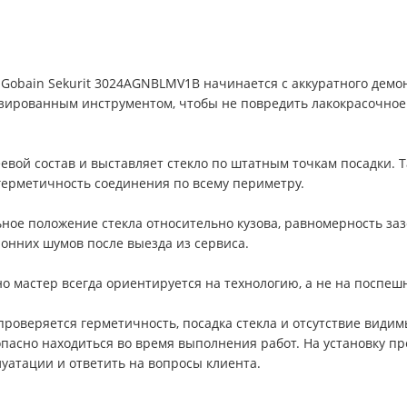
nt-Gobain Sekurit 3024AGNBLMV1B начинается с аккуратного демо
изированным инструментом, чтобы не повредить лакокрасочное
евой состав и выставляет стекло по штатным точкам посадки. 
ерметичность соединения по всему периметру.
ьное положение стекла относительно кузова, равномерность за
ронних шумов после выезда из сервиса.
но мастер всегда ориентируется на технологию, а не на поспеш
проверяется герметичность, посадка стекла и отсутствие видим
опасно находиться во время выполнения работ. На установку пр
уатации и ответить на вопросы клиента.