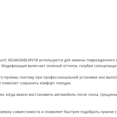
ekurit 3024AGNBLMV1B используется для замены поврежденного ос
 Модификация включает зеленый оттенок, голубая солнцезащитн
ого проема, поэтому при профессиональной установке оно вып
же помогает сохранить комфорт поездок.
чаях, когда важно восстановить автомобиль после скола, трещин
ерку совместимости и позволяет быстрее подобрать нужное ст