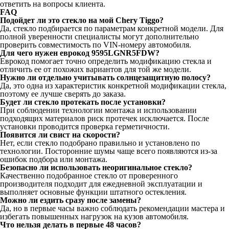
ответить на вопросы клиента.
FAQ
Подойдет ли это стекло на мой Chery Tiggo?
Да, стекло подбирается по параметрам конкретной модели. Для
полной уверенности специалисты могут дополнительно
проверить совместимость по VIN-номеру автомобиля.
Для чего нужен еврокод 9595LGNR5FDW?
Еврокод помогает точно определить модификацию стекла и
отличить ее от похожих вариантов для той же модели.
Нужно ли отдельно учитывать солнцезащитную полосу?
Да, это одна из характеристик конкретной модификации стекла,
поэтому ее лучше сверять до заказа.
Будет ли стекло протекать после установки?
При соблюдении технологии монтажа и использовании
подходящих материалов риск протечек исключается. После
установки проводится проверка герметичности.
Появится ли свист на скорости?
Нет, если стекло подобрано правильно и установлено по
технологии. Посторонние шумы чаще всего появляются из-за
ошибок подбора или монтажа.
Безопасно ли использовать неоригинальное стекло?
Качественно подобранное стекло от проверенного
производителя подходит для ежедневной эксплуатации и
выполняет основные функции штатного остекления.
Можно ли ездить сразу после замены?
Да, но в первые часы важно соблюдать рекомендации мастера и
избегать повышенных нагрузок на кузов автомобиля.
Что нельзя делать в первые 48 часов?