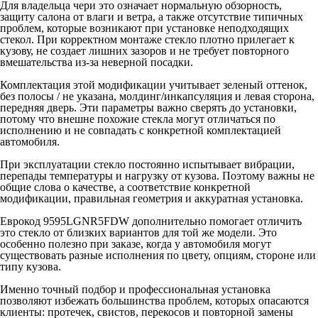
Для владельца чери это означает нормальную обзорность,
защиту салона от влаги и ветра, а также отсутствие типичных
проблем, которые возникают при установке неподходящих
стекол. При корректном монтаже стекло плотно прилегает к
кузову, не создает лишних зазоров и не требует повторного
вмешательства из-за неверной посадки.
Комплектация этой модификации учитывает зеленый оттенок,
без полосы / не указана, молдинг/инкапсуляция и левая сторона,
передняя дверь. Эти параметры важно сверять до установки,
потому что внешне похожие стекла могут отличаться по
исполнению и не совпадать с конкретной комплектацией
автомобиля.
При эксплуатации стекло постоянно испытывает вибрации,
перепады температуры и нагрузку от кузова. Поэтому важны не
общие слова о качестве, а соответствие конкретной
модификации, правильная геометрия и аккуратная установка.
Еврокод 9595LGNR5FDW дополнительно помогает отличить
это стекло от близких вариантов для той же модели. Это
особенно полезно при заказе, когда у автомобиля могут
существовать разные исполнения по цвету, опциям, стороне или
типу кузова.
Именно точный подбор и профессиональная установка
позволяют избежать большинства проблем, которых опасаются
клиенты: протечек, свистов, перекосов и повторной замены