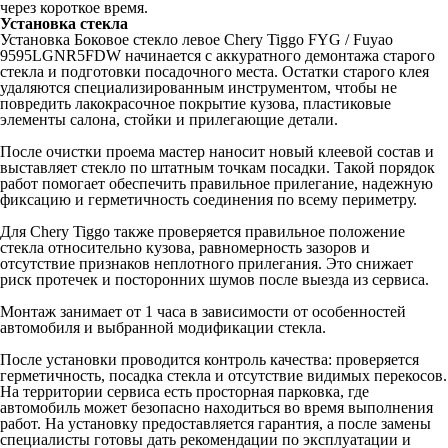
через короткое время.
Установка стекла
Установка Боковое стекло левое Chery Tiggo FYG / Fuyao
9595LGNR5FDW начинается с аккуратного демонтажа старого
стекла и подготовки посадочного места. Остатки старого клея
удаляются специализированным инструментом, чтобы не
повредить лакокрасочное покрытие кузова, пластиковые
элементы салона, стойки и прилегающие детали.
После очистки проема мастер наносит новый клеевой состав и
выставляет стекло по штатным точкам посадки. Такой порядок
работ помогает обеспечить правильное прилегание, надежную
фиксацию и герметичность соединения по всему периметру.
Для Chery Tiggo также проверяется правильное положение
стекла относительно кузова, равномерность зазоров и
отсутствие признаков неплотного прилегания. Это снижает
риск протечек и посторонних шумов после выезда из сервиса.
Монтаж занимает от 1 часа в зависимости от особенностей
автомобиля и выбранной модификации стекла.
После установки проводится контроль качества: проверяется
герметичность, посадка стекла и отсутствие видимых перекосов.
На территории сервиса есть просторная парковка, где
автомобиль может безопасно находиться во время выполнения
работ. На установку предоставляется гарантия, а после замены
специалисты готовы дать рекомендации по эксплуатации и