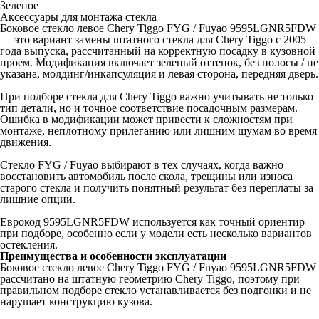
Зеленое
Аксессуары для монтажа стекла
Боковое стекло левое Chery Tiggo FYG / Fuyao 9595LGNR5FDW
— это вариант замены штатного стекла для Chery Tiggo с 2005
года выпуска, рассчитанный на корректную посадку в кузовной
проем. Модификация включает зеленый оттенок, без полосы / не
указана, молдинг/инкапсуляция и левая сторона, передняя дверь.
При подборе стекла для Chery Tiggo важно учитывать не только
тип детали, но и точное соответствие посадочным размерам.
Ошибка в модификации может привести к сложностям при
монтаже, неплотному прилеганию или лишним шумам во время
движения.
Стекло FYG / Fuyao выбирают в тех случаях, когда важно
восстановить автомобиль после скола, трещины или износа
старого стекла и получить понятный результат без переплаты за
лишние опции.
Еврокод 9595LGNR5FDW используется как точный ориентир
при подборе, особенно если у модели есть несколько вариантов
остекления.
Преимущества и особенности эксплуатации
Боковое стекло левое Chery Tiggo FYG / Fuyao 9595LGNR5FDW
рассчитано на штатную геометрию Chery Tiggo, поэтому при
правильном подборе стекло устанавливается без подгонки и не
нарушает конструкцию кузова.