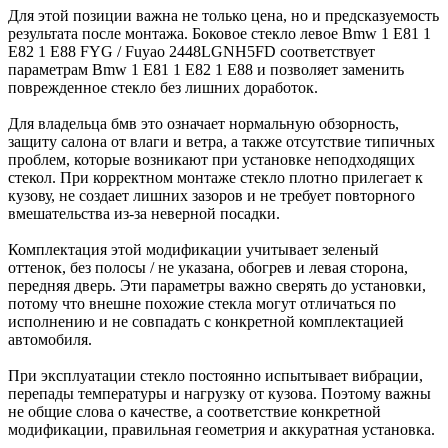
Для этой позиции важна не только цена, но и предсказуемость
результата после монтажа. Боковое стекло левое Bmw 1 E81 1
E82 1 E88 FYG / Fuyao 2448LGNH5FD соответствует
параметрам Bmw 1 E81 1 E82 1 E88 и позволяет заменить
поврежденное стекло без лишних доработок.
Для владельца бмв это означает нормальную обзорность,
защиту салона от влаги и ветра, а также отсутствие типичных
проблем, которые возникают при установке неподходящих
стекол. При корректном монтаже стекло плотно прилегает к
кузову, не создает лишних зазоров и не требует повторного
вмешательства из-за неверной посадки.
Комплектация этой модификации учитывает зеленый
оттенок, без полосы / не указана, обогрев и левая сторона,
передняя дверь. Эти параметры важно сверять до установки,
потому что внешне похожие стекла могут отличаться по
исполнению и не совпадать с конкретной комплектацией
автомобиля.
При эксплуатации стекло постоянно испытывает вибрации,
перепады температуры и нагрузку от кузова. Поэтому важны
не общие слова о качестве, а соответствие конкретной
модификации, правильная геометрия и аккуратная установка.