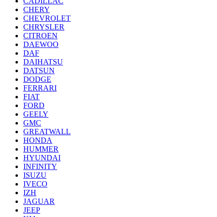
CADILLAC
CHERY
CHEVROLET
CHRYSLER
CITROEN
DAEWOO
DAF
DAIHATSU
DATSUN
DODGE
FERRARI
FIAT
FORD
GEELY
GMC
GREATWALL
HONDA
HUMMER
HYUNDAI
INFINITY
ISUZU
IVECO
IZH
JAGUAR
JEEP