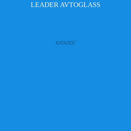
LEADER AVTOGLASS
Главная
Услуги
Наши работы
Контакты
КАТАЛОГ
ACURA
ALFA ROMEO
AUDI
BEDFORD
BENTLEY
BMW
CADILLAC
CHERY
CHEVROLET
CHRYSLER
CITROEN
DAEWOO
DAF
DAIHATSU
DATSUN
DODGE
FERRARI
FIAT
FORD