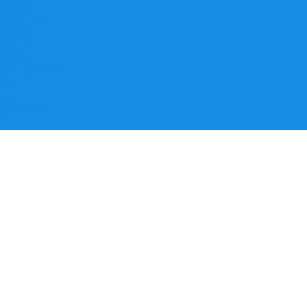
SKODA
SMART
SSANGYONG
SUBARU
SUZUKI
TESLA
TOYOTA
VOLKSWAGEN
VOLVO
ГАЗ
ЗАЗ
МОСКВИЧ
УАЗ