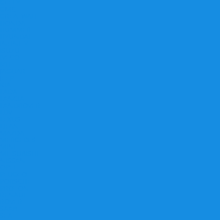
GEELY
GMC
GREATWALL
HONDA
HUMMER
HYUNDAI
INFINITY
ISUZU
IVECO
IZH
JAGUAR
JEEP
KIA
LADA
LANCIA
LANDROVER
LDV
LEXUS
LIFAN
MAZDA
MERCEDES
MINI
MITSUBISHI
NISSAN
OPEL
PEUGEOT
PORSCHE
PROTON
RENAULT
ROVER
SAAB
SEAT