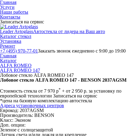
Главная
Услуги
Наши работы
Контакты
Записаться на сервис
Leader Avtoglass
Автостекла от лидера на Ваш авто
Каталог стекол
Установка
Ремонт
+7 (495) 970-77-01
Заказать звонок
ежедневно с 9:00 до 19:00
Главная
Каталог
ALFA ROMEO
ALFA ROMEO 147
Лобовое стекло ALFA ROMEO 147
Лобовое стекло ALFA ROMEO 147 - BENSON 2037AGSM
*
Стоимость стекла
от
7 970
р
+ от 2 950 р. за установку по
европейской технологии
Записаться на сервис
*цена на базовую комплектацию автостекла
Адреса установочных центров
Еврокод: 2037AGSM
Производитель:
BENSON
Класс:
Эконом
Доп. опции:
Зеленое с солнцезащитой
Датчик света и/или дождя или крепление