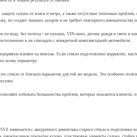
чности и общем результате установки.
, защиту салона от влаги и ветра, а также отсутствие типичных проблем
ву, не создает лишних зазоров и не требует повторного вмешательства и
 по коду, без полосы / не указана, VIN-окно, датчик дождя и света и к
 исполнению и не совпадать с конкретной комплектацией автомобиля.
напрямую влияют на монтаж. Если стекло подготовлено корректно, масте
по всему периметру.
о стекло от близких вариантов для той же модели. Это особенно полезно
кузова.
зволяют избежать большинства проблем, которых опасаются клиенты: пр
SVZ начинается с аккуратного демонтажа старого стекла и подготовки по
 лакокрасочное покрытие кузова, пластиковые элементы салона, стойки 