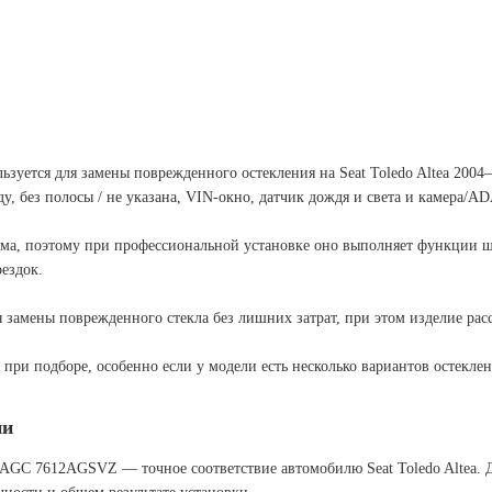
ьзуется для замены поврежденного остекления на Seat Toledo Altea 2004
, без полосы / не указана, VIN-окно, датчик дождя и света и камера/A
ма, поэтому при профессиональной установке оно выполняет функции шт
ездок.
 замены поврежденного стекла без лишних затрат, при этом изделие рас
ри подборе, особенно если у модели есть несколько вариантов остеклен
ии
a AGC 7612AGSVZ — точное соответствие автомобилю Seat Toledo Altea. 