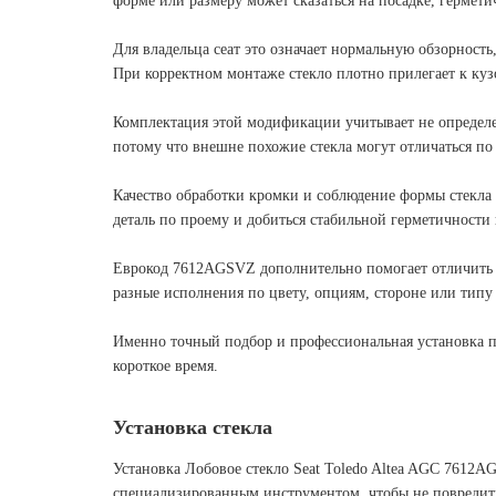
форме или размеру может сказаться на посадке, гермети
Для владельца сеат это означает нормальную обзорность
При корректном монтаже стекло плотно прилегает к кузо
Комплектация этой модификации учитывает не определен
потому что внешне похожие стекла могут отличаться по
Качество обработки кромки и соблюдение формы стекла 
деталь по проему и добиться стабильной герметичности 
Еврокод 7612AGSVZ дополнительно помогает отличить эт
разные исполнения по цвету, опциям, стороне или типу 
Именно точный подбор и профессиональная установка по
короткое время.
Установка стекла
Установка Лобовое стекло Seat Toledo Altea AGC 7612AG
специализированным инструментом, чтобы не повредить