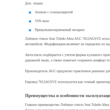
Доп. опции:
Зеленое с солнцезащитой
VIN окно
Привулканизированный молдинг
Лобовое стекло Seat Toledo Altea AGC 7612AGSVZ испол
автомобиля. Модификация включает не определен по коду
Автостекло подбирается с учетом формы кузовного прое
дорожной пыли, а также помогает сохранить комфорт по
Производитель AGC предлагает практичное решение для
Еврокод 7612AGSVZ используется как точный ориентир п
Преимущества и особенности эксплуатац
Главное преимущество Лобовое стекло Seat Toledo Alte