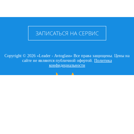
ЗАПИСАТЬСЯ НА СЕРВИС
Copyright © 2026 «Leader - Avtoglass» Все права защищены. Цены на
сайте не являются публичной офертой.
Политика
конфидециальности
LEADER AVTOGLASS
Главная
Услуги
Наши работы
Контакты